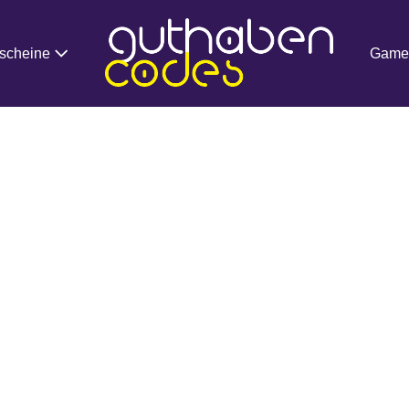
scheine
Game